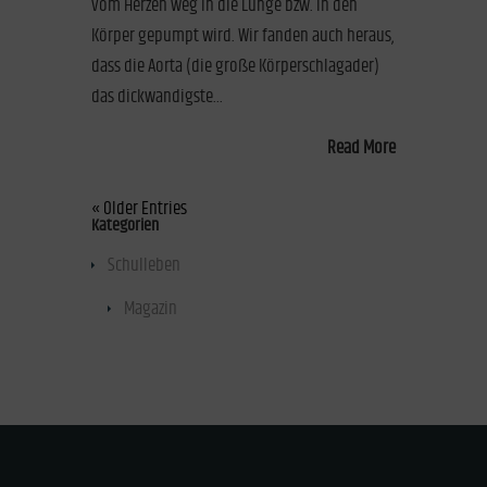
vom Herzen weg in die Lunge bzw. in den
Körper gepumpt wird. Wir fanden auch heraus,
dass die Aorta (die große Körperschlagader)
das dickwandigste...
Read More
« Older Entries
Kategorien
Schulleben
(8)
Magazin
(7)