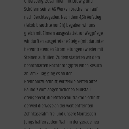
Untersberg. Zusammen mit Ludwig und
Schülern seiner AG Werken brachen wir auf
nach Berchtesgaden. Nach dem 4,5h Aufstieg
(Jakob brauchte nur 3h) begaben wir uns
gleich mit Eimern ausgestattet zur Wegpflege,
wir durften ausgetretene Steige (mit darunter
hervor tretenden Stromleitungen) wieder mit
Steinen auffüllen. Zudem statteten wir dem
benachbarten Hochthrongipfel einen Besuch
ab. Am 2. Tag ging es an den
Brennholzzuschnitt, wir zerkleinerten altes
Bauholz vom abgebrochenen Mulistall
ofengerecht, die Mittelschulfraktion schnitt
derweil die Wege an der weit entfernten
Zehnkaseralm frei und unsere Montessori-
Jungs halfen zudem Walli in der gerade neu