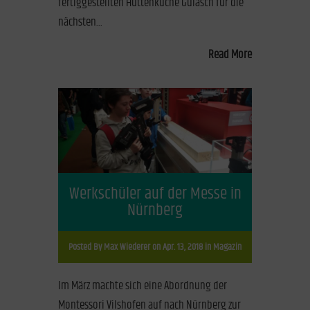
fertiggestellten Hüttenküche Gulasch für die
nächsten...
Read More
Werkschüler auf der Messe in
Nürnberg
Posted By
Max Wiederer
on Apr. 13, 2018 in
Magazin
Im März machte sich eine Abordnung der
Montessori Vilshofen auf nach Nürnberg zur