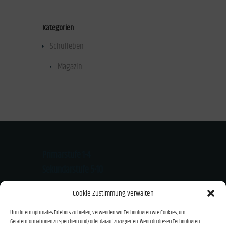
Kategorien
Schulleben
(8)
Magazin
(7)
Primarstufe 1-4
Sekundarstufe 5-10
Kloster-Mondsee-Str. 20
Cookie-Zustimmung verwalten
94474 Vilshofen
Um dir ein optimales Erlebnis zu bieten, verwenden wir Technologien wie Cookies, um
Tel.: 08541/919626
Geräteinformationen zu speichern und/oder darauf zuzugreifen. Wenn du diesen Technologien