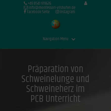
+49 8541 919626
info@montessori-vilshofen.de
Facebook-Seite
Instagram
Navigation Menu
Präparation von
Schweinelunge und
Schweineherz im
PCB Unterricht