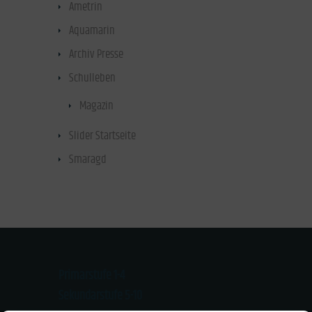
Ametrin
(1)
Aquamarin
(2)
Archiv Presse
(13)
Schulleben
(8)
Magazin
(7)
Slider Startseite
(3)
Smaragd
(1)
Primarstufe 1-4
Sekundarstufe 5-10