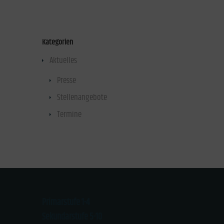
Kategorien
Aktuelles
(47)
Presse
(40)
Stellenangebote
(1)
Termine
(1)
Primarstufe 1-4
Sekundarstufe 5-10