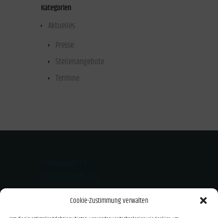
Kategorien
Aktuelles
(47)
Presse
(40)
Stellenangebote
(1)
Termine
(1)
Primarstufe 1-4
Sekundarstufe 5-10
Kloster-Mondsee-Str. 20
Cookie-Zustimmung verwalten
94474 Vilshofen