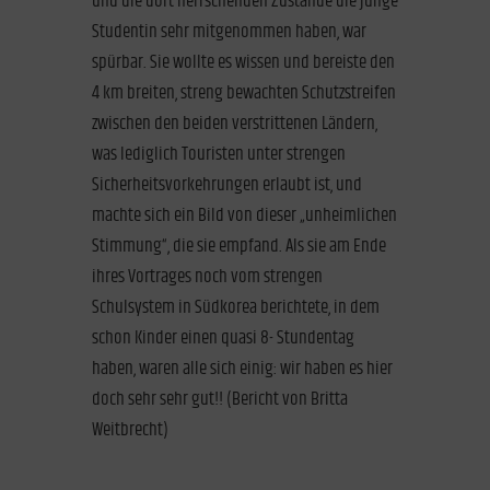
und die dort herrschenden Zustände die junge
Studentin sehr mitgenommen haben, war
spürbar. Sie wollte es wissen und bereiste den
4 km breiten, streng bewachten Schutzstreifen
zwischen den beiden verstrittenen Ländern,
was lediglich Touristen unter strengen
Sicherheitsvorkehrungen erlaubt ist, und
machte sich ein Bild von dieser „unheimlichen
Stimmung“, die sie empfand. Als sie am Ende
ihres Vortrages noch vom strengen
Schulsystem in Südkorea berichtete, in dem
schon Kinder einen quasi 8- Stundentag
haben, waren alle sich einig: wir haben es hier
doch sehr sehr gut!! (Bericht von Britta
Weitbrecht)