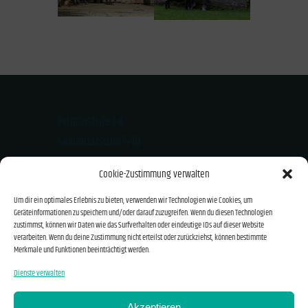
Primarstufe 1-4
Sekundarstufe 5-10
Kloster-Mondsee-Str. 20
Cookie-Zustimmung verwalten
94474 Vilshofen
Um dir ein optimales Erlebnis zu bieten, verwenden wir Technologien wie Cookies, um
Tel.: 08541/919626
Geräteinformationen zu speichern und/oder darauf zuzugreifen. Wenn du diesen Technologien
Email: info@montessori-vilshofen.de
zustimmst, können wir Daten wie das Surfverhalten oder eindeutige IDs auf dieser Website
verarbeiten. Wenn du deine Zustimmung nicht erteilst oder zurückziehst, können bestimmte
Merkmale und Funktionen beeinträchtigt werden.
Kontakt und Anfahrt
Dienste verwalten
Impressum
Akzeptieren