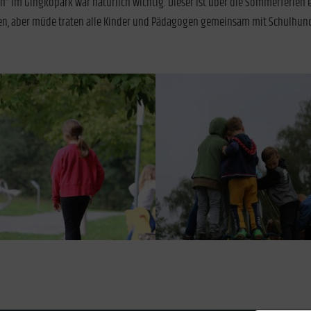
“ im Gingkopark war natürlich wichtig. Dieser ist über die Sommerferien etw
en, aber müde traten alle Kinder und Pädagogen gemeinsam mit Schulhun