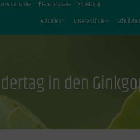
ri-vilshofen.de
Facebook-Seite
Instagram
Aktuelles
Unsere Schule
Schullebe
dertag in den Ginkgo