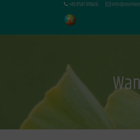
+49 8541 919626
info@montesso
Wan