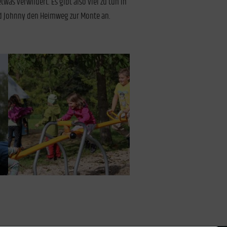
as verwildert. Es gibt also viel zu tun in
d Johnny den Heimweg zur Monte an.