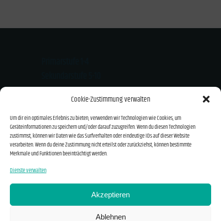
Primarstufe 1-4
Sekundarstufe 5-10
Kloster-Mondsee-Str. 20
Cookie-Zustimmung verwalten
94474 Vilshofen
Um dir ein optimales Erlebnis zu bieten, verwenden wir Technologien wie Cookies, um
Tel.: 08541/919626
Geräteinformationen zu speichern und/oder darauf zuzugreifen. Wenn du diesen Technologien
Email: info@montessori-vilshofen.de
zustimmst, können wir Daten wie das Surfverhalten oder eindeutige IDs auf dieser Website
verarbeiten. Wenn du deine Zustimmung nicht erteilst oder zurückziehst, können bestimmte
Merkmale und Funktionen beeinträchtigt werden.
Kontakt und Anfahrt
Dienste verwalten
Impressum
Akzeptieren
Datenschutzerklärung
Ablehnen
Cookie-Richtlinie (EU)