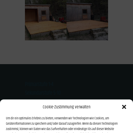
Primarstufe 1-4
Sekundarstufe 5-10
Kloster-Mondsee-Str. 20
Cookie-Zustimmung verwalten
94474 Vilshofen
Um dir ein optimales Erlebnis zu bieten, verwenden wir Technologien wie Cookies, um
Tel.: 08541/919626
Geräteinformationen zu speichern und/oder darauf zuzugreifen. Wenn du diesen Technologien
Email: info@montessori-vilshofen.de
zustimmst, können wir Daten wie das Surfverhalten oder eindeutige IDs auf dieser Website