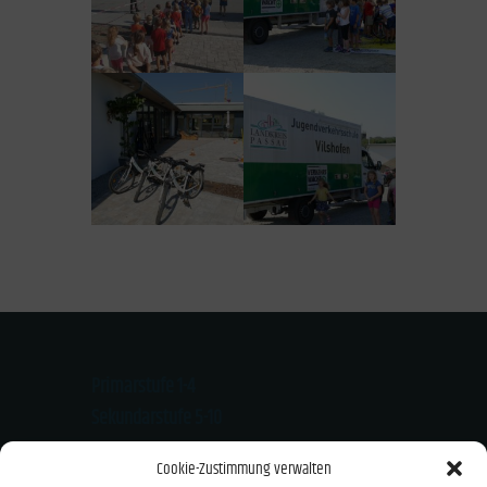
Primarstufe 1-4
Sekundarstufe 5-10
Kloster-Mondsee-Str. 20
Cookie-Zustimmung verwalten
94474 Vilshofen