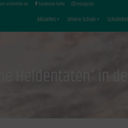
ri-vilshofen.de
Facebook-Seite
Instagram
Aktuelles
Unsere Schule
Schullebe
ine Heldentaten“ in de