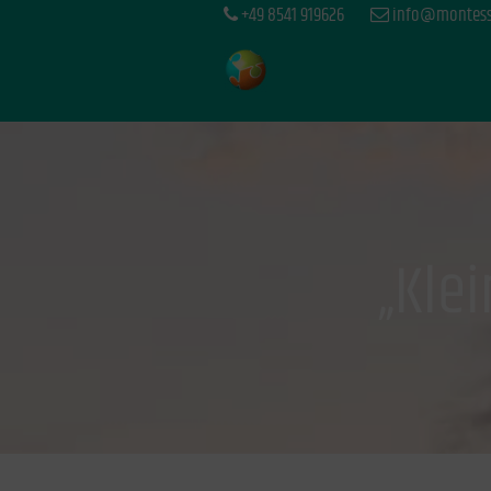
+49 8541 919626
info@montesso
„Kle