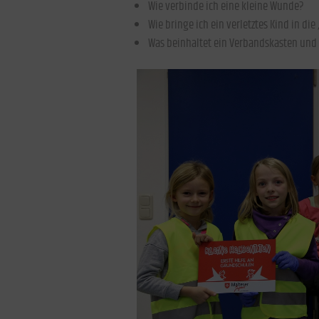
Wie verbinde ich eine kleine Wunde?
Wie bringe ich ein verletztes Kind in die
Was beinhaltet ein Verbandskasten und