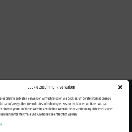
Cookie-Zustimmung verwalten
ontakt und Anfahrt
ales Erlebnis zu bieten, verwenden wir Technologien wie Cookies, um Geräteinformationen zu
Impressum
er darauf zuzugreifen. Wenn du diesen Technologien zustimmst, können wir Daten wie das
er eindeutige IDs auf dieser Website verarbeiten. Wenn du deine Zustimmung nicht erteilst oder
atenschutzerklärung
önnen bestimmte Merkmale und Funktionen beeinträchtigt werden.
ookie-Richtlinie (EU)
en