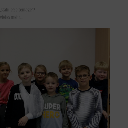
 „stabile Seitenlage“?
 vieles mehr…