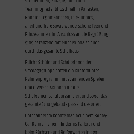
SchülerInnen, PädagogInnen und
Teammitglieder blitzschnell in Polizisten,
Roboter, Legomännchen, Tele-Tubbies,
allerhand Tiere sowie wunderschöne Feen und
Prinzessinnen. Im Anschluss an die Begrüßung
ging es tanzend mit einer Polonaise quer
durch das gesamte Schulhaus.
Etliche Schüler und Schülerinnen der
Smaragdgruppe hatten ein kunterbuntes
Rahmenprogramm mit spannenden Spielen
und diversen Aktionen für die
Schulgemeinschaft organisiert und sogar das
gesamte Schulgebäude passend dekoriert.
Unter anderem konnte man bei einem Bobby-
Car-Rennen, einem Hindernis-Parkour und
beim Büchsen- und Reifenwerfen in den