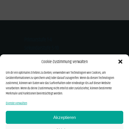
Primarstufe 1-4
Sekundarstufe 5-10
Kloster-Mondsee-Str. 20
Cookie-Zustimmung verwalten
94474 Vilshofen
Um dir ein optimales Erlebnis zu bieten, verwenden wir Technologien wie Cookies, um
Tel.: 08541/919626
Geräteinformationen zu speichern und/oder darauf zuzugreifen. Wenn du diesen Technologien
Email: info@montessori-vilshofen.de
zustimmst, können wir Daten wie das Surfverhalten oder eindeutige IDs auf dieser Website
verarbeiten. Wenn du deine Zustimmung nicht erteilst oder zurückziehst, können bestimmte
Merkmale und Funktionen beeinträchtigt werden.
Kontakt und Anfahrt
Dienste verwalten
Impressum
Akzeptieren
Datenschutzerklärung