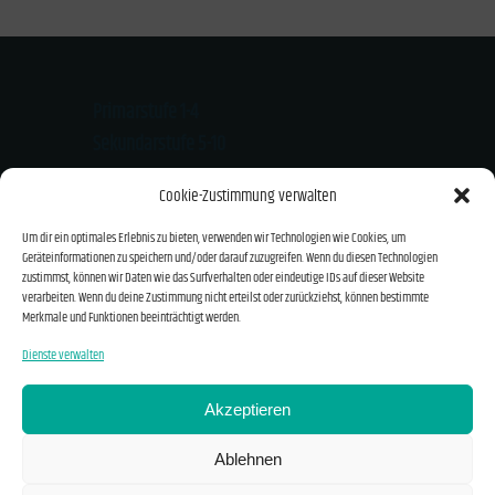
Primarstufe 1-4
Sekundarstufe 5-10
Kloster-Mondsee-Str. 20
Cookie-Zustimmung verwalten
94474 Vilshofen
Um dir ein optimales Erlebnis zu bieten, verwenden wir Technologien wie Cookies, um
Tel.: 08541/919626
Geräteinformationen zu speichern und/oder darauf zuzugreifen. Wenn du diesen Technologien
Email: info@montessori-vilshofen.de
zustimmst, können wir Daten wie das Surfverhalten oder eindeutige IDs auf dieser Website
verarbeiten. Wenn du deine Zustimmung nicht erteilst oder zurückziehst, können bestimmte
Merkmale und Funktionen beeinträchtigt werden.
Kontakt und Anfahrt
Dienste verwalten
Impressum
Akzeptieren
Datenschutzerklärung
Ablehnen
Cookie-Richtlinie (EU)