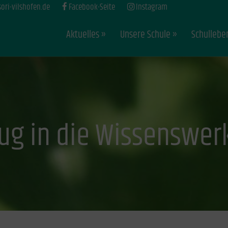
ri-vilshofen.de
Facebook-Seite
Instagram
Aktuelles
Unsere Schule
Schullebe
ug in die Wissenswer