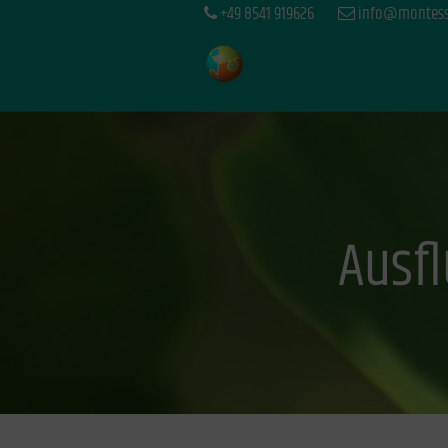
+49 8541 919626
info@montesso
Ausfl