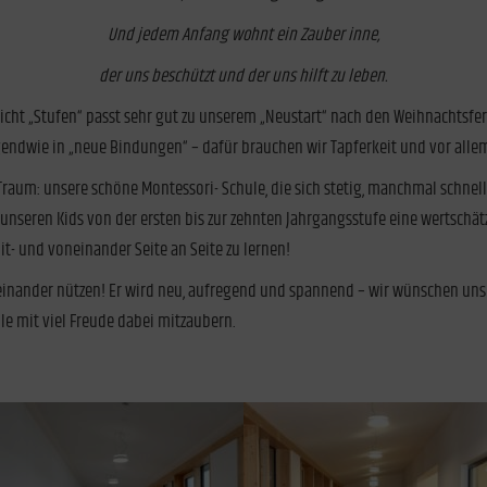
Und jedem Anfang wohnt ein Zauber inne,
der uns beschützt und der uns hilft zu leben.
cht „Stufen“ passt sehr gut zu unserem „Neustart“ nach den Weihnachtsferi
endwie in „neue Bindungen“ – dafür brauchen wir Tapferkeit und vor allem
r Traum: unsere schöne Montessori- Schule, die sich stetig, manchmal schn
te unseren Kids von der ersten bis zur zehnten Jahrgangsstufe eine wertsc
t- und voneinander Seite an Seite zu lernen!
inander nützen! Er wird neu, aufregend und spannend – wir wünschen uns a
le mit viel Freude dabei mitzaubern.