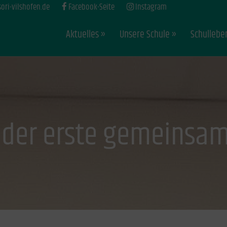
ri-vilshofen.de
Facebook-Seite
Instagram
Aktuelles
Unsere Schule
Schullebe
: der erste gemeinsam