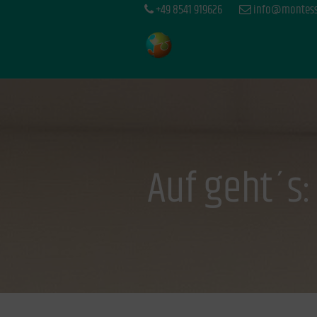
+49 8541 919626
info@montesso
Auf geht´s