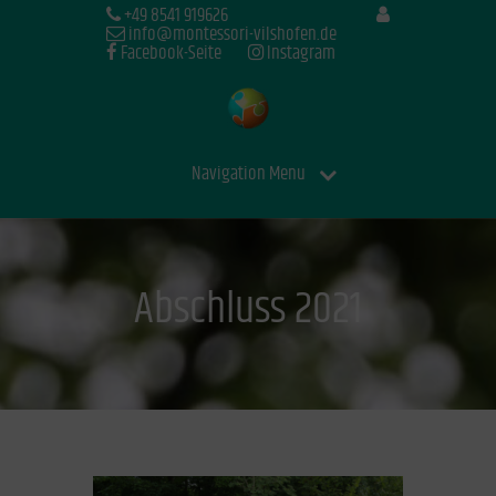
+49 8541 919626
info@montessori-vilshofen.de
Facebook-Seite
Instagram
Navigation Menu
Abschluss 2021