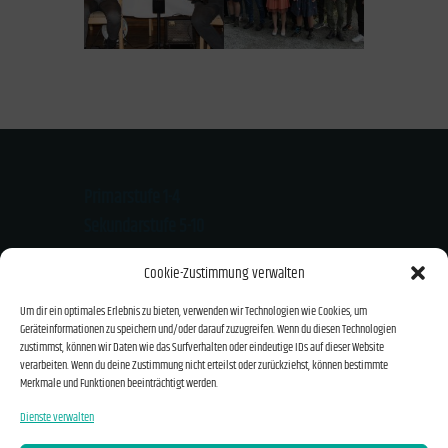
Primarstufe 1-4
Sekundarstufe 5-10
Kloster-Mondsee-Str. 20
Cookie-Zustimmung verwalten
94474 Vilshofen
Um dir ein optimales Erlebnis zu bieten, verwenden wir Technologien wie Cookies, um
Tel.: 08541/919626
Geräteinformationen zu speichern und/oder darauf zuzugreifen. Wenn du diesen Technologien
Email: info@montessori-vilshofen.de
zustimmst, können wir Daten wie das Surfverhalten oder eindeutige IDs auf dieser Website
verarbeiten. Wenn du deine Zustimmung nicht erteilst oder zurückziehst, können bestimmte
Merkmale und Funktionen beeinträchtigt werden.
Kontakt und Anfahrt
Dienste verwalten