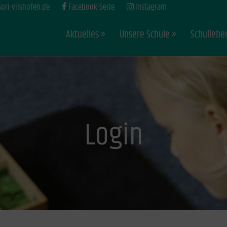
ri-vilshofen.de
Facebook-Seite
Instagram
Aktuelles
Unsere Schule
Schullebe
Login