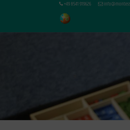
+49 8541 919626
info@montesso